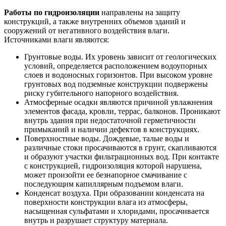
Работы по гидроизоляции
направлены на защиту
конструкций, а также внутренних объемов зданий и
сооружений от негативного воздействия влаги.
Источниками влаги являются:
Грунтовые воды. Их уровень зависит от геологических
условий, определяется расположением водоупорных
слоев и водоносных горизонтов. При высоком уровне
грунтовых вод подземные конструкции подвержены
риску губительного напорного воздействия.
Атмосферные осадки являются причиной увлажнения
элементов фасада, кровли, террас, балконов. Проникают
внутрь здания при недостаточной герметичности
примыканий и наличии дефектов в конструкциях.
Поверхностные воды. Дождевые, талые воды и
различные стоки просачиваются в грунт, скапливаются
и образуют участки фильтрационных вод. При контакте
с конструкцией, гидроизоляция которой нарушена,
может произойти ее безнапорное смачивание с
последующим капиллярным подъемом влаги.
Конденсат воздуха. При образовании конденсата на
поверхности конструкции влага из атмосферы,
насыщенная сульфатами и хлоридами, просачивается
внутрь и разрушает структуру материала.