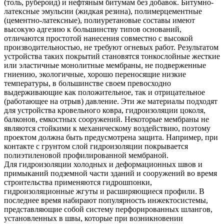
(толь, рубероид) и нефтяным битумам без добавок. Битумно-
латексные эмульсии (жидкая резина), полимерцементные
(цементно-латексные), полиуретановые составы имеют
высокую адгезию к большинству типов оснований,
отличаются простотой нанесения совместно с высокой
производительностью, не требуют огневых работ. Результатом
устройства таких покрытий становятся тонкослойные жесткие
или эластичные монолитные мембраны, не подверженные
гниению, экологичные, хорошо переносящие низкие
температуры, в большинстве своем превосходно
выдерживающие как положительное, так и отрицательное
(работающее на отрыв) давление. Эти же материалы подходят
для устройства кровельного ковра, гидроизоляции цоколя,
балконов, емкостных сооружений. Некоторые мембраны не
являются стойкими к механическому воздействию, поэтому
проектом должна быть предусмотрена защита. Например, при
контакте с грунтом слой гидроизоляции покрывается
полиэтиленовой профилированной мембраной.
Для гидроизоляции холодных и деформационных швов и
примыканий подземной части зданий и сооружений во время
строительства применяются гидрошпонки,
гидроизоляционные жгуты и расширяющиеся профили. В
последнее время набирают популярность инжектосистемы,
представляющие собой систему перфорированных шлангов,
установленных в швы, которые при возникновении