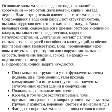
Основные виды материалов для возведения зданий и
сооружений — это бетон, железобетон, кирпич, металл,
дерево. Влага отрицательно влияет на все эти материалы.
Содержащиеся в воде соли разрушают структуру бетона,
вызывая коррозию цементного камня и арматуры. Вода
вымывает соли, содержащиеся в шовном растворе кирпичной
кладки, вызывает гниение древесины, коррозию
металлоконструкций. Длительный контакт с влагой
сказывается на несущей способности конструкций, особенно
при переменных температурах. Вода, проникающая через
швы и дефекты внутрь здания или сооружения, вызывает
сырость, появление плесени, грибка, а нередко —
подтопление помещений.
В гидроизоляционной защите нуждаются:
Подземные конструкции и узлы: фундаменты, стены
подвала, швы примыканий, узлы прохода
коммуникаций и иные конструктивные элементы
заглубленных частей зданий и сооружений
Подвальные, цокольные помещения
Кровли, в том числе эксплуатируемые, узлы
примыкания кровельного ковра к различным элементам
(трубам, парапетам, воронкам, световым фонарям и т.д.)
Фасады из пористых материалов, зоны стыков и швов