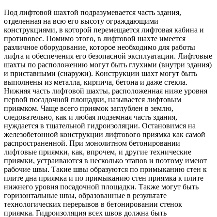
Под лифтовой шахтой подразумевается часть здания,
отделенная на всю его высоту ограждающими
конструкциями, в которой перемещается лифтовая кабина и
противовес. Помимо этого, в лифтовой шахте имеется
различное оборудование, которое необходимо для работы
лифта и обеспечения его безопасной эксплуатации. Лифтовые
шахты по расположению могут быть глухими (внутри здания)
и приставными (снаружи). Конструкции шахт могут быть
выполнены из металла, кирпича, бетона и даже стекла.
Нижняя часть лифтовой шахты, расположенная ниже уровня
первой посадочной площадки, называется лифтовым
приямком. Чаще всего приямок заглублен в землю,
следовательно, как и любая подземная часть здания,
нуждается в тщательной гидроизоляции. Остановимся на
железобетонной конструкции лифтового приямка как самой
распространенной. При монолитном бетонировании
лифтовые приямки, как, впрочем, и другие технические
приямки, устраиваются в несколько этапов и поэтому имеют
рабочие швы. Такие швы образуются по примыканию стен к
плите дна приямка и по примыканию стен приямка к плите
нижнего уровня посадочной площадки. Также могут быть
горизонтальные швы, образованные в результате
технологических перерывов в бетонировании стенок
приямка. Гидроизоляция всех швов должна быть