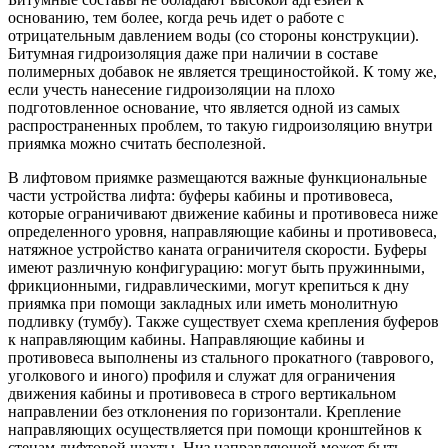
основанию, тем более, когда речь идет о работе с
отрицательным давлением воды (со стороны конструкции).
Битумная гидроизоляция даже при наличии в составе
полимерных добавок не является трещиностойкой. К тому же,
если учесть нанесение гидроизоляции на плохо
подготовленное основание, что является одной из самых
распространенных проблем, то такую гидроизоляцию внутри
приямка можно считать бесполезной.
В лифтовом приямке размещаются важные функциональные
части устройства лифта: буферы кабины и противовеса,
которые ограничивают движение кабины и противовеса ниже
определенного уровня, направляющие кабины и противовеса,
натяжное устройство каната ограничителя скорости. Буферы
имеют различную конфигурацию: могут быть пружинными,
фрикционными, гидравлическими, могут крепиться к дну
приямка при помощи закладных или иметь монолитную
подливку (тумбу). Также существует схема крепления буферов
к направляющим кабины. Направляющие кабины и
противовеса выполнены из стального прокатного (таврового,
уголкового и иного) профиля и служат для ограничения
движения кабины и противовеса в строго вертикальном
направлении без отклонения по горизонтали. Крепление
направляющих осуществляется при помощи кронштейнов к
стенам лифтовой шахты. Низ направляющей может быть